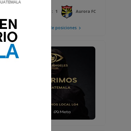
3 : 1
Xelajú MC
Aurora FC
Mira la tabla de posiciones