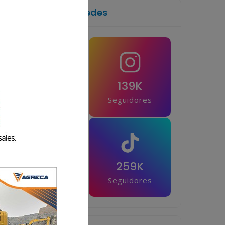
Síguenos en las redes
1M
139K
Seguidores
Seguidores
42.5K
259K
Seguidores
Seguidores