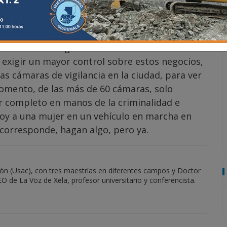
las tres instituciones referidas, seguro que no
ícitos y hasta asesinatos, como el reciente caso
 Ya basta de tolerar a las cantinas, no solo por
 la sociedad en general. Cada cantina es un
de exigir un mayor control sobre estos negocios,
s cámaras de vigilancia en la ciudad, para ver
omento, de las más de 60 cámaras, solo
r completo en manos de la criminalidad e
oy a una mujer en un vehículo en marcha en
 corresponde, hagan algo, pero ya.
ión (Usac), con tres maestrías en diferentes campos y Doctor
O de La Voz de Xela, profesor universitario y conferencista.