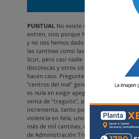
PUNTUAL
No existe un registro de cuán
entren, sino porque hay en todos lados. E
y no nos hemos dado cuenta, pero son mu
las cantinas como las tiendas pueden esta
licor, pero casi nadie respeta ese horario
discotecas y otros sitios tienen permiso
hacen caso. Pregunten a los vecinos. Eso 
“centros del mal” generan dinero y, segun
es nula en exigir apego a las leyes. Mucha
venta de “traguito”, pero en realidad expe
incrementa, tanto por vendedores como p
violencia en Xela, uno de los lugares a re
más de mil cantinas, donde integrados, M
de Administración Tributaria (SAT) deben 