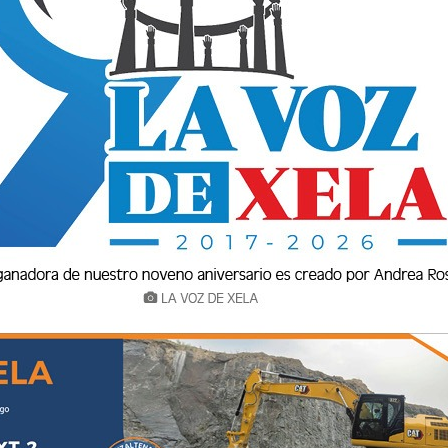
tas son, pero todos conocen una, no porque
n cualquier esquina hay un negocio de este tipo
y lesivas y fomentan inseguridad. Sabías que
r abiertas hasta las 22 horas, para la venta de
 de la
Ley Seca
. Y los antros de mala imagen,
 hasta la 1 de la madrugada, pero tampoco
quiere decir mucho, primero, que estos
do, que nadie los controla, porque la autoridad
s de estas cantinas o bares tienen de fachada la
nden otras cosas y por ello, la inseguridad se
or consumidores. Por tanta inseguridad y
visar para sancionar o cancelar deben ser las
unicipalidad, Gobernación y Superintendencia
accionar iniciando con controles de licencias y