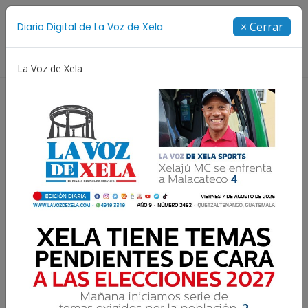
Suscríbete
× Cerrar
Diario Digital de La Voz de Xela
Directorio
La Voz de Xela
ía
Escritura
Noveno Aniversario
Fichajes
La vida humana es como
las rosas