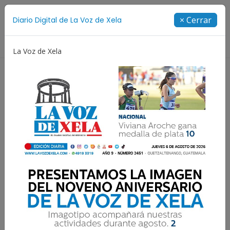
Suscríbete
× Cerrar
Diario Digital de La Voz de Xela
Directorio
La Voz de Xela
Niñez y Adolescencia
Estafa
Protección Infantil
La paz es fruto de la
verdad