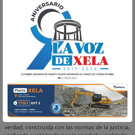
P. Orlando Pérez
23 Septiembre 2017 11:30
Comparte
ATRÉVETE
“
La paz ha de estar fundada sobre la
verdad,
construida con las normas de la
justicia,