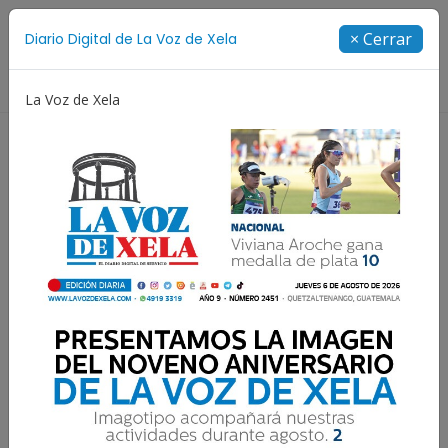
Suscríbete
× Cerrar
Diario Digital de La Voz de Xela
Directorio
La Voz de Xela
no Aniversario
Fichajes
Niñez y Adolescencia
La lepra de la corrupción
P. Orlando Pérez
9 Mayo 2026 07:00