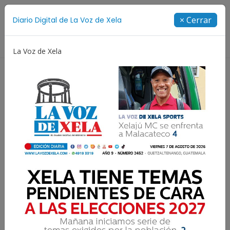
Suscríbete
× Cerrar
Diario Digital de La Voz de Xela
Directorio
La Voz de Xela
Copa Centroamericana
Patzicía
Escritura
La importancia de tener
perspectivas