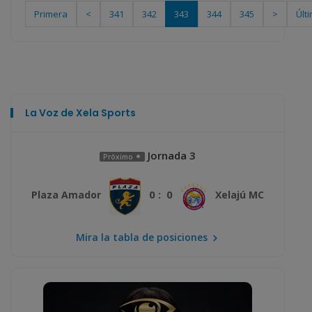
Primera
<
341
342
343
344
345
>
Últ
La Voz de Xela Sports
Jornada 3
Próximo
0 : 0
Plaza Amador
Xelajú MC
Mira la tabla de posiciones