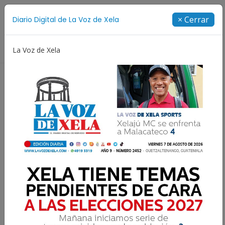
Suscríbete
× Cerrar
Diario Digital de La Voz de Xela
Directorio
La Voz de Xela
gos Centroamericanos y del Caribe
Rosario
Extorsi
LOS INFLUYENTES