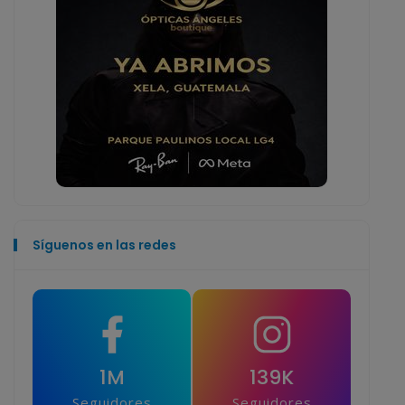
Síguenos en las redes
1M
139K
Seguidores
Seguidores