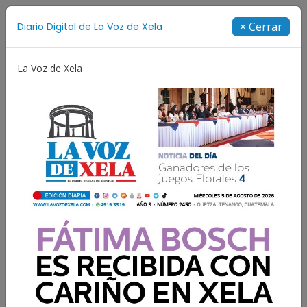
Suscríbete
× Cerrar
Diario Digital de La Voz de Xela
Directorio
La Voz de Xela
os
Festival de Bandas 2026
Proceso Judicial
F
LOS INFLUYENTES