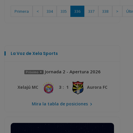
Primera
<
334
335
336
337
338
>
Últ
La Voz de Xela Sports
Jornada 2 - Apertura 2026
Próximo
3 : 1
Xelajú MC
Aurora FC
Mira la tabla de posiciones