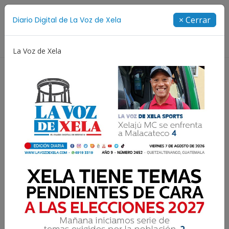
Suscríbete
× Cerrar
Diario Digital de La Voz de Xela
Directorio
La Voz de Xela
troamericanos y del Caribe
Rosario
Extorsión
Hay suficientes motivos
para que los diputados
sean investigados por el