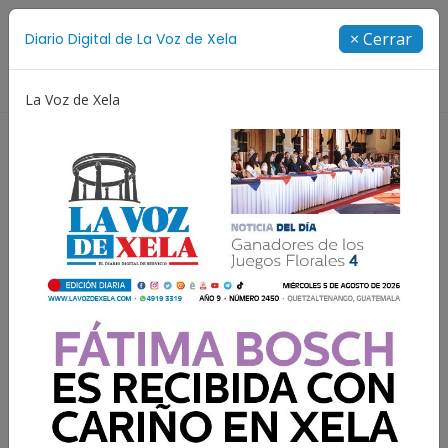
Suscríbete
× Cerrar
Diario Digital de La Voz de Xela
Directorio
La Voz de Xela
Estafa
Protección Infantil
Incendios
Fest
EMPIEZA POR TI
Marleny Mejía Franco
8 Marzo 2024 16:22