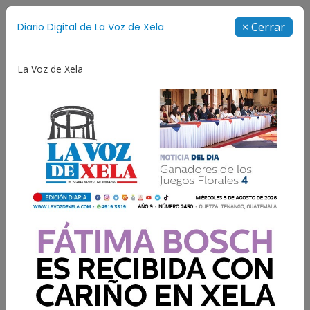
Suscríbete
× Cerrar
Diario Digital de La Voz de Xela
Directorio
La Voz de Xela
Festival de Bandas 2026
Proceso Judicial
Fátima B
El fin justifica los medios.
Parte I