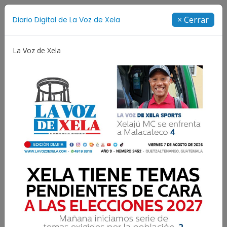
Suscríbete
× Cerrar
Diario Digital de La Voz de Xela
Directorio
La Voz de Xela
cía
Escritura
Noveno Aniversario
Fichajes
¿Dónde está tu hermano?
Laura Ronquillo
5 Agosto 2025 19:00