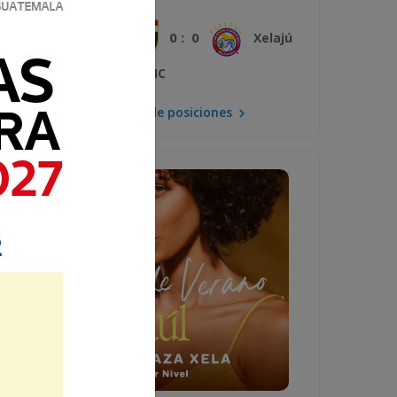
0 : 0
Plaza Amador
Xelajú
MC
Mira la tabla de posiciones