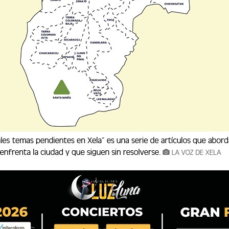
ni hora que no llegue. El centro comercial con
ico este 15 de diciembre a las 10 horas como
ural a cargo de miembros de la junta directiva
dios de comunicación ingresaron a las 8.30
 público para entrar. Utz Ulew Mall es como un
lo hasta el 24 a la media noche. Después de
a, el día llegó y ahora es una realidad.
e´ Utz Ulew:
Buena Tierra
, escucho tambores
orazón de Xela
, porque es un centro comercial
 origen: Quetzaltenango. En pocas palabras
ue rememora la pujanza de este territorio
ado de Los Altos. Les sugiero que desde hoy y
n su agenda para conocer el mall y hagan un
odernidad instalada en la capital del