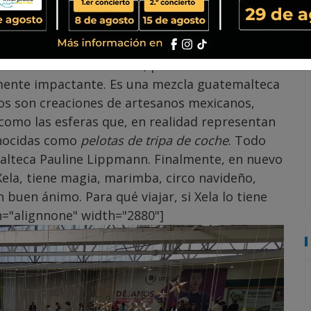
iarles a los mejores centros comerciales de la
 Unidos, si ahora lo tenemos todo. Este centro
antes, un ambiente familiar y para convivir con
en ánimo todo es bonito, pero Utz Ulew Mall
mente impactante. Es una mezcla guatemalteca
s son creaciones de artesanos mexicanos,
como las esferas que, en realidad representan
conocidas como
pelotas de tripa de coche
. Todo
malteca Pauline Lippmann. Finalmente, en nuevo
Xela, tiene magia, marimba, circo navideño,
buen ánimo. Para qué viajar, si Xela lo tiene
n="alignnone" width="2880"]