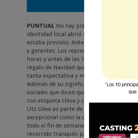
PUNTUAL
No hay plazo que no se cumpla 
identidad local abrió sus puertas al públ
estaba previsto. Antes hubo un acto inaug
y gerentes. Los representantes de los me
horas y antes de las 10 ya había cola del
regalo de Navidad que nadie esperó abrir
tanta expectativa y memes sobre la apertur
Además de su significado en idioma k´ich
sociales que dicen que en realidad es
el c
con etiqueta chiva y con denominación de
Utz Ulew es parte de la identidad local q
excepcional como la capital del Sexto Est
todo el fin de semana hagan un espacio e
recorrido tranquilo para disfrutar de la m