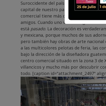
Suroccidente del país. Nada hay que envid
capital de nuestro país, México o Estados
comercial tiene más que tiendas y restaur
amigos. Cuando uno va a un lugar con bu
está
pasado
. La decoración es verdadera
y mexicana, porque muchos de sus adorno
pero también hay obras de arte nacional 
a las multicolores pelotas de feria, las 
bajo la dirección de la diseñadora guate
centro comercial situado en la zona 3 de 
villancicos y mucho más por descubrir con 
todo. [caption id="attachment_2497" alig