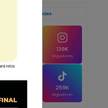
Síguenos en las redes
1M
139K
Seguidores
Seguidores
42.5K
259K
Seguidores
Seguidores