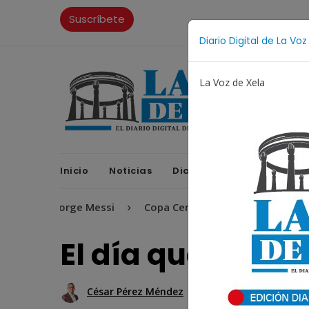
Suscríbete
Diario Digital de La Voz
La Voz de Xela
Inicio
Noticias
Diario Digital
Opinione
Jorge Messi
Copa Centroamericana
Patzicía
El día que Utz Ul
César Pérez Méndez
15 Diciembre 2017 14:0