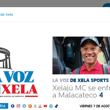
Di
 de Xela
s
La Voz de Xela Sports
Contáctanos
LA VOZ 25
Escritura
Noveno Aniversario
Fichajes
Niñe
ew Mall abrió
Comparte
9