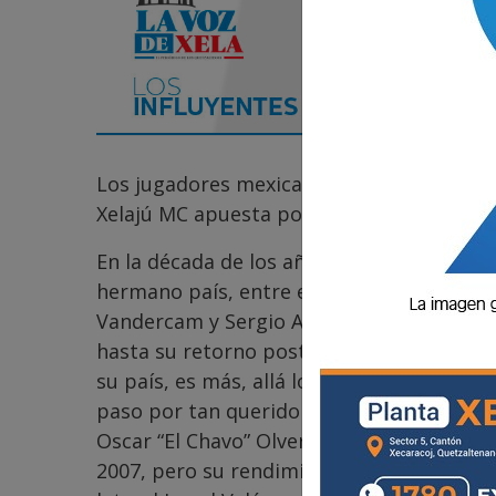
Los jugadores mexicanos que han marcado 
Xelajú MC apuesta por otro azteca.
En la década de los años 60´s entraron a 
hermano país, entre ellos, figuraban caba
Vandercam y Sergio Anaya, el primero prov
hasta su retorno posterior a los chivos, c
su país, es más, allá lo bautizaron con el
paso por tan querido equipo para él, de a
Oscar “El Chavo” Olvera, quien lo trajo Ju
2007, pero su rendimiento en ese entonces