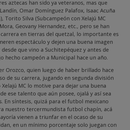
ores aztecas han sido ya veteranos, mas que
Landín, Omar Domínguez Palafox, Isaac Acuña
a), Torito Silva (Subcampeón con Xelajú MC
s Mora, Geovany Hernandez, etc., pero se han
carrera en tierras del quetzal, lo importante es
generen espectáculo y dejen una buena imagen
 desde que vino a Suchitepéquez y antes de
ejo hecho campeón a Municipal hace un año.
er Orozco, quien luego de haber brillado hace
so de su carrera, jugando en segunda división
o Xelajú MC lo motive para dejar una buena
de ese talento que aún posee, ojalá y así sea
s. En síntesis, quizá para el futbol mexicano
ra nuestro tercermundista futbol chapín, acá
yoría vienen a triunfar en el ocaso de su
uidan, en un mínimo porcentaje solo juegan con