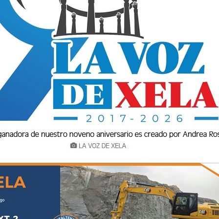
historia en el futbol de Guatemala, ahora el
nuestro país los primeros jugadores del
lmente para el equipo chivo, Alberto
eniente del Atlas y el segundo quien brilló
on el León de México y la Seleccion Nacional de
 apodo “Xelajú” Anaya, haciendo énfasis de su
llí para adelante quizá nos recordamos de
rado, antes de haber conseguido el título del
 no fue el esperado y en su lugar vino el