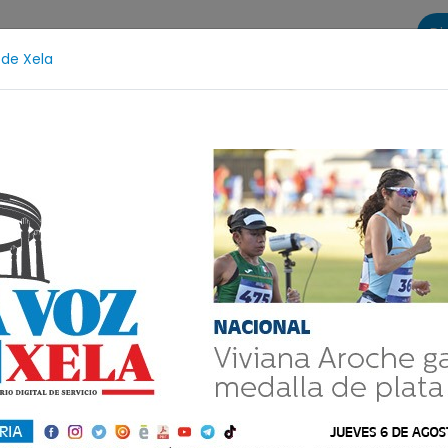
Di
 de Xela
s
La Voz de Xela Sports
Contáctanos
LA VOZ 25
dolescencia
Estafa
Protección Infantil
Incend
ndivil, hasta
o