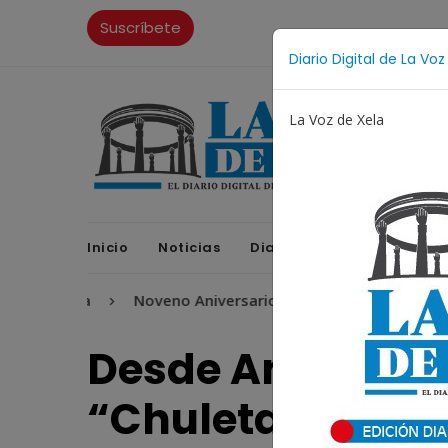
Suscríbete
Diario Digital de La Voz
La Voz de Xela
Inicio
Noticias
Diario Digital
Opinione
ritura
Noveno Aniversario
Fichajes
Niñez y A
Desde Anaya, Me
“Chuleta” Orozc