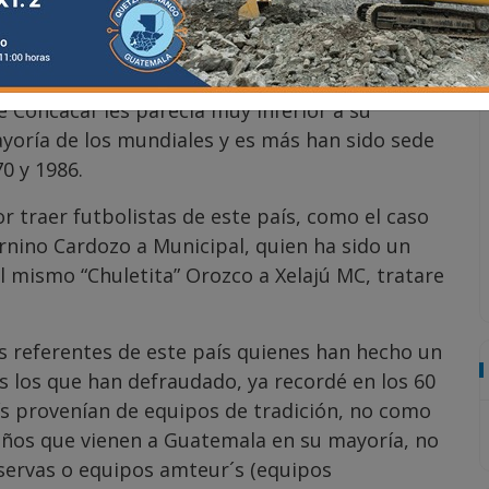
 Campeón.
to al futbol, su liga es muy competitiva, sino
n competencias sudamericanas de Copa
e Concacaf les parecía muy inferior a su
ayoría de los mundiales y es más han sido sede
0 y 1986.
 traer futbolistas de este país, como el caso
rnino Cardozo a Municipal, quien ha sido un
l mismo “Chuletita” Orozco a Xelajú MC, tratare
referentes de este país quienes han hecho un
 los que han defraudado, ya recordé en los 60
ís provenían de equipos de tradición, no como
leños que vienen a Guatemala en su mayoría, no
servas o equipos amteur´s (equipos