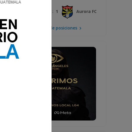
3 : 1
Xelajú MC
Aurora FC
Mira la tabla de posiciones