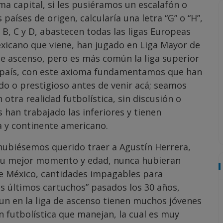
ma capital, si les pusiéramos un escalafón o
países de origen, calcularía una letra “G” o “H”,
 B, C y D, abastecen todas las ligas Europeas
xicano que viene, han jugado en Liga Mayor de
 de ascenso, pero es más común la liga superior
su país, con este axioma fundamentamos que han
o o prestigioso antes de venir acá; seamos
 otra realidad futbolística, sin discusión o
han trabajado las inferiores y tienen
ea y continente americano.
 hubiésemos querido traer a Agustín Herrera,
 su mejor momento y edad, nunca hubieran
de México, cantidades impagables para
us últimos cartuchos” pasados los 30 años,
un en la liga de ascenso tienen muchos jóvenes
 futbolística que manejan, la cual es muy