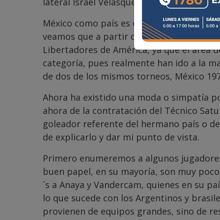
lateral Israel Velásquez Soto, quien salió
México como país es otra realidad en cuan
veamos que a partir de 1998 participó e
Libertadores de América, ya que el área d
categoría, pues realmente han ido a la m
de dos de los mismos torneos, México 197
Ahora ha existido una moda o simpatía por
ahora de la contratación del Técnico Satu
goleador referente del hermano país o de
de explicarlo y dar mi punto de vista.
Primero enumeremos a algunos jugadores 
buen papel, en su mayoría, son muy pocos
´s a Anaya y Vandercam, quienes en su pa
lo que sucede con los Argentinos y brasi
provienen de equipos grandes, sino de re