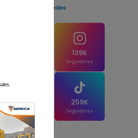
Síguenos en las redes
1M
139K
Seguidores
Seguidores
42.5K
259K
Seguidores
Seguidores