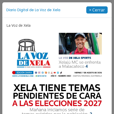
Suscríbete
× Cerrar
Diario Digital de La Voz de Xela
Directorio
La Voz de Xela
ía
Escritura
Noveno Aniversario
Fichajes
¿Por qué correr el domingo
Xela21k?