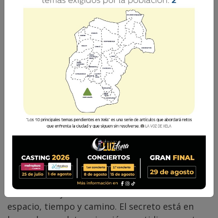
César Pérez Méndez
2 Noviembre 2017 20:54
Comparte
PUNTUAL
Ojalá cada uno encontrara su
espacio, tiempo y camino. El secreto está en