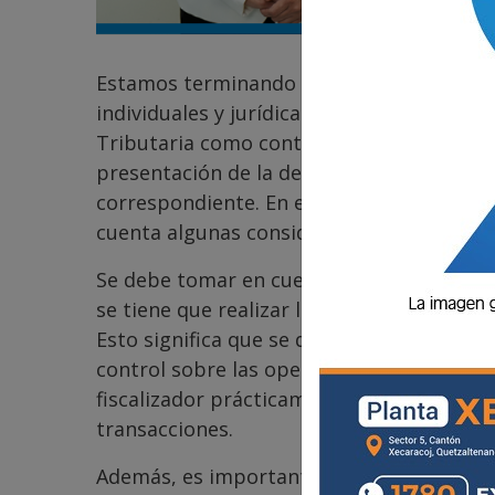
Estamos terminando el mes de marzo, por
individuales y jurídicas que están inscrit
Tributaria como contribuyentes tengan pr
presentación de la declaración anual par
correspondiente. En este sentido, es imp
cuenta algunas consideraciones.
Se debe tomar en cuenta que para realiza
se tiene que realizar la contabilidad de 
Esto significa que se deben verificar est
control sobre las operaciones y transacci
fiscalizador prácticamente tiene conocimi
transacciones.
Además, es importante que todas las ope