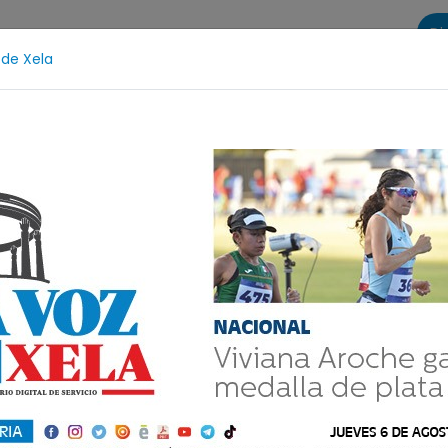
Di
 de Xela
s
La Voz de Xela Sports
Contáctanos
LA VOZ 25
lescencia
Estafa
Protección Infantil
Incendio
al cierre contable
pedir que coloquen NIT a las facturas de compra