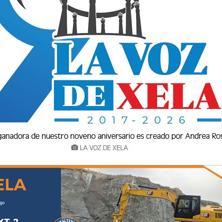
 lo que es importante que todas las personas
as en la Superintendencia de Administración
esente que la normativa actual exige la
a pagar el Impuesto Sobre la Renta
ortante que antes de declarar se tengan en
r la declaración anual y pagar impuestos, antes
manera técnica, apegada a la normativa vigente.
os saldos, pero sobre todo ahora que existe más
ones, principalmente electrónicas, el ente
ento y control de todas las operaciones y
raciones realizadas por medio de los bancos