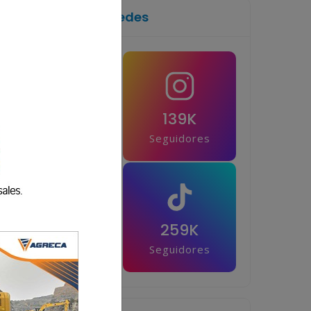
Síguenos en las redes
1M
139K
Seguidores
Seguidores
42.5K
259K
Seguidores
Seguidores