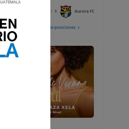
3 : 1
Xelajú MC
Aurora FC
Mira la tabla de posiciones