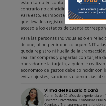
estén también contabilizadas en tiempo 
contrario no coincidirán los movimientos 
Para esto, es importante que se tenga bu
que lleva los registros, para darle a cono
acceso a los estados de cuenta correspon
Para las personas individuales o en relac
de que, al no pedir que coloquen NIT a la
queda registro ni huella de la transacción
realizar compras y pagarlas con tarjeta de
operador de la tarjeta, a quien le realizan
económico de gastos debe coincidir con l
evitar ajustes, sanciones o denuncias al se
Vilma del Rosario Xicará
Con más de 20 años de experiencia en fi
Docente universitaria, Contadora Public
Cuentas y Transparencia en la función pú