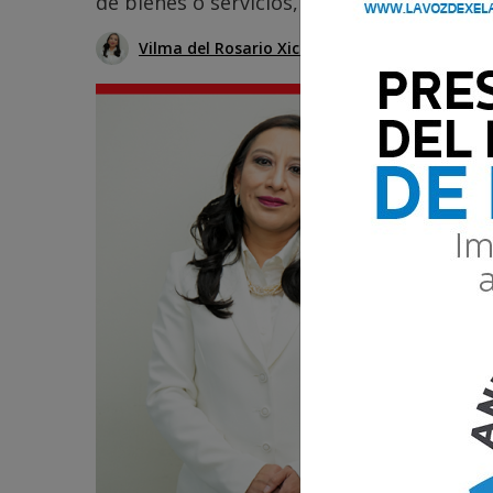
de bienes o servicios, no queda registro ni
Vilma del Rosario Xicará
18 Marzo 2026 17: