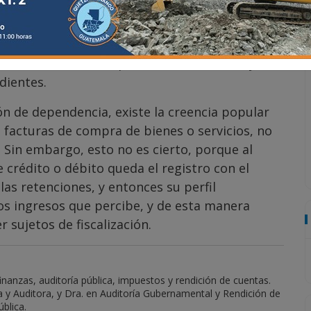
y conforme corresponden, ya que en caso
financieros con las operaciones electrónicas.
ena comunicación y confianza con el contador
cer cada una de las operaciones bancarias y el
dientes.
ión de dependencia, existe la creencia popular
s facturas de compra de bienes o servicios, no
. Sin embargo, esto no es cierto, porque al
 crédito o débito queda el registro con el
 las retenciones, y entonces su perfil
os ingresos que percibe, y de esta manera
r sujetos de fiscalización.
nanzas, auditoría pública, impuestos y rendición de cuentas.
a y Auditora, y Dra. en Auditoría Gubernamental y Rendición de
blica.