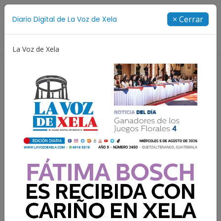
Suscríbete
× Cerrar
Diario Digital de La Voz de Xela
Directorio
La Voz de Xela
afa
Protección Infantil
Incendios
Festival de 
¿Cómo lograr una imagen
integral?