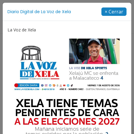
Suscríbete
× Cerrar
Diario Digital de La Voz de Xela
Directorio
La Voz de Xela
no Aniversario
Fichajes
Niñez y Adolescencia
¿A quién deberían darle la
Orden Mario Camposeco?