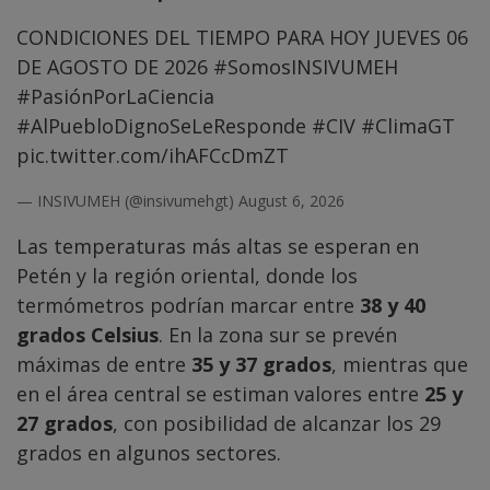
CONDICIONES DEL TIEMPO PARA HOY JUEVES 06
DE AGOSTO DE 2026
#SomosINSIVUMEH
#PasiónPorLaCiencia
#AlPuebloDignoSeLeResponde
#CIV
#ClimaGT
pic.twitter.com/ihAFCcDmZT
— INSIVUMEH (@insivumehgt)
August 6, 2026
Las temperaturas más altas se esperan en
Petén y la región oriental, donde los
termómetros podrían marcar entre
38 y 40
grados Celsius
. En la zona sur se prevén
máximas de entre
35 y 37 grados
, mientras que
en el área central se estiman valores entre
25 y
27 grados
, con posibilidad de alcanzar los 29
grados en algunos sectores.