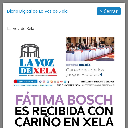
Suscríbete
× Cerrar
Diario Digital de La Voz de Xela
Directorio
La Voz de Xela
Estafa
Protección Infantil
Incendios
Festi
Volcán Santiaguito
mantiene actividad
elevada y genera