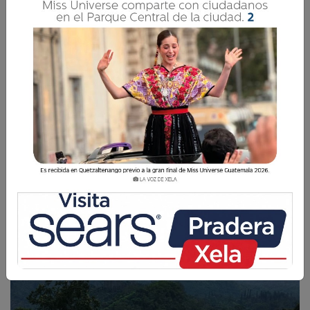
columnas
La desgasificación continúa de forma constante,
elevándose hasta 500 metros sobre el cráter.
La Voz de Xela
11 Junio 2025 11:05
Comparte