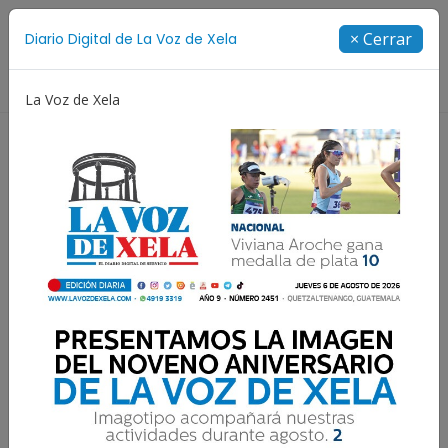
Suscríbete
× Cerrar
Diario Digital de La Voz de Xela
Directorio
La Voz de Xela
niversario
Fichajes
Niñez y Adolescencia
Est
Vesuvio cumple hoy 54
años: esta es su historia