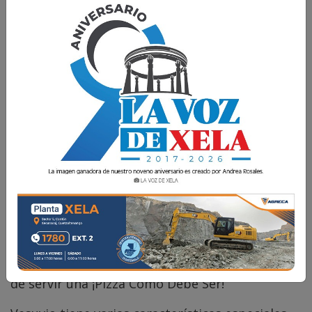
César Pérez Méndez
10 Marzo 2021 12:27
Comparte
Este 10 de marzo del 2021, Pizza Vesuvio está de
manteles largos: cumple 54 años de fundación y
de servir una ¡Pizza Como Debe Ser!