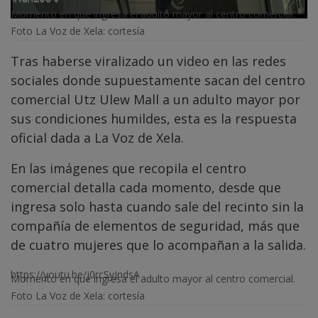
Momento en que ingresa el adulto mayor al centro comercial.
Foto La Voz de Xela: cortesía
Tras haberse viralizado un video en las redes
sociales donde supuestamente sacan del centro
comercial Utz Ulew Mall a un adulto mayor por
sus condiciones humildes, esta es la respuesta
oficial dada a La Voz de Xela.
En las imágenes que recopila el centro
comercial detalla cada momento, desde que
ingresa solo hasta cuando sale del recinto sin la
compañía de elementos de seguridad, más que
de cuatro mujeres que lo acompañan a la salida.
https://youtu.be/j0rcSyJndsA
Momento en que ingresa el adulto mayor al centro comercial.
Foto La Voz de Xela: cortesía