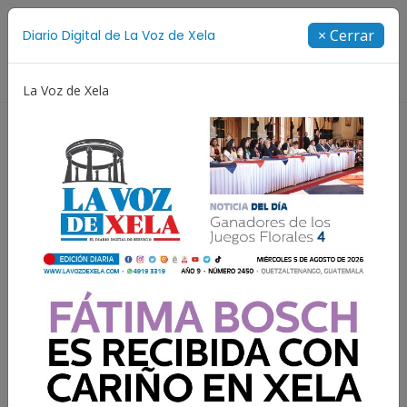
Suscríbete
× Cerrar
Diario Digital de La Voz de Xela
Directorio
La Voz de Xela
ival de Bandas 2026
Proceso Judicial
Fátima Bosch
Utz Ulew Mall responde a
la polémica con imágenes