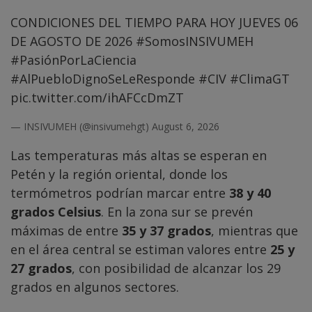
CONDICIONES DEL TIEMPO PARA HOY JUEVES 06
DE AGOSTO DE 2026
#SomosINSIVUMEH
#PasiónPorLaCiencia
#AlPuebloDignoSeLeResponde
#CIV
#ClimaGT
pic.twitter.com/ihAFCcDmZT
— INSIVUMEH (@insivumehgt)
August 6, 2026
Las temperaturas más altas se esperan en
Petén y la región oriental, donde los
termómetros podrían marcar entre
38 y 40
grados Celsius
. En la zona sur se prevén
máximas de entre
35 y 37 grados
, mientras que
en el área central se estiman valores entre
25 y
27 grados
, con posibilidad de alcanzar los 29
grados en algunos sectores.