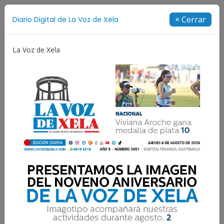
Suscríbete
× Cerrar
Diario Digital de La Voz de Xela
Directorio
La Voz de Xela
y Adolescencia
Estafa
Protección Infantil
Inc
Un bebé muere por
neumonía tras brote en
resguardo de Xela