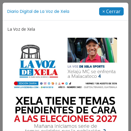
Suscríbete
× Cerrar
Diario Digital de La Voz de Xela
Directorio
La Voz de Xela
Copa Centroamericana
Patzicía
Escritura
Refuerzan puente Cantel
para prevenir
socavamientos en la RN-