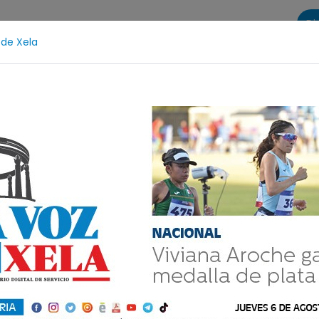
Di
 de Xela
s
La Voz de Xela Sports
Contáctanos
LA VOZ 25
scencia
Estafa
Protección Infantil
Incendios
ersonajes y
zaltecos