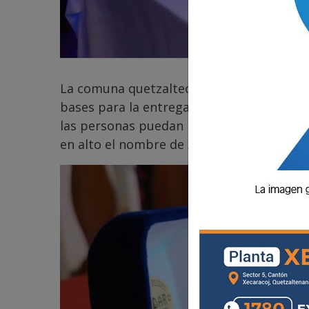
La comuna quetzalteca, a través de la Dire
bases para la entrega este año de las dis
las personas puedan postular a personaje
en alto el nombre de Xela a nivel local, na