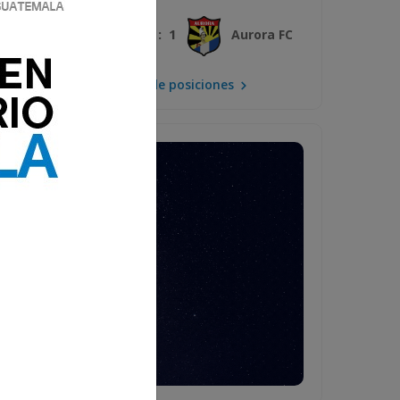
3 : 1
Xelajú MC
Aurora FC
Mira la tabla de posiciones