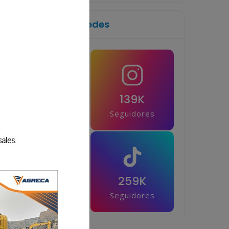
Síguenos en las redes
1M
139K
Seguidores
Seguidores
42.5K
259K
Seguidores
Seguidores