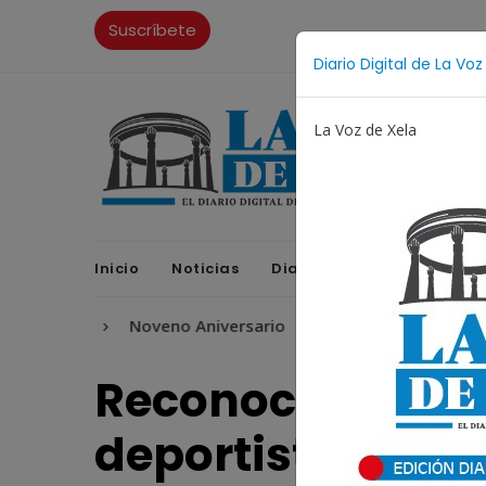
Suscríbete
Diario Digital de La Voz
La Voz de Xela
Inicio
Noticias
Diario Digital
Opinione
ra
Noveno Aniversario
Fichajes
Niñez y Adole
Reconocerán a p
deportistas quet