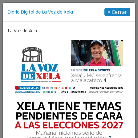
Suscríbete
× Cerrar
Diario Digital de La Voz de Xela
Directorio
La Voz de Xela
Escritura
Noveno Aniversario
Fichajes
Ni
¿Quién es Rigorrico?
La Voz de Xela · Redacción
12 Enero 2018 09:53