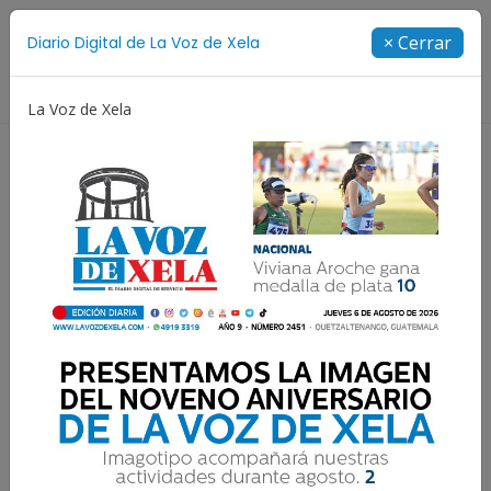
Suscríbete
× Cerrar
Diario Digital de La Voz de Xela
Directorio
La Voz de Xela
Aniversario
Fichajes
Niñez y Adolescencia
Est
Luis Rabbé afrontará
proceso de extradición