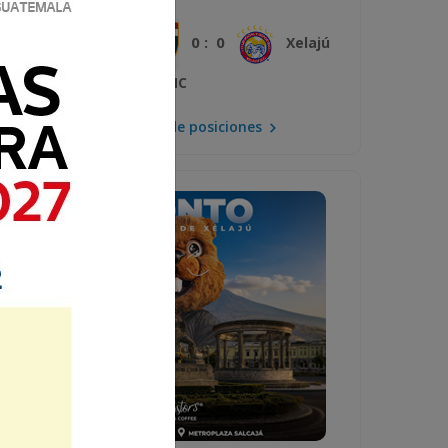
0 : 0
Plaza Amador
Xelajú
MC
Mira la tabla de posiciones