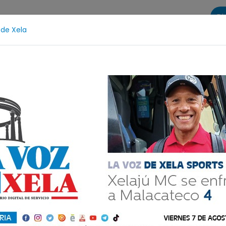
Di
 de Xela
s
La Voz de Xela Sports
Contáctanos
LA VOZ 25
Fichajes
Niñez y Adolescencia
Estafa
Prote
digital nocturno del
| #312