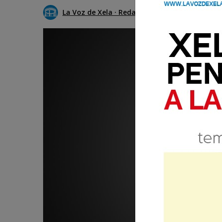
La Voz de Xela · Redacción
15 Julio 2019 20: