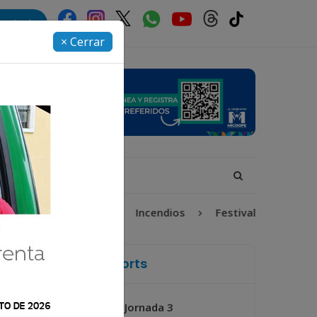
rectorio
× Cerrar
cción Infantil
Incendios
Festival de Bandas 2026
La Voz de Xela Sports
Jornada 3
Próximo