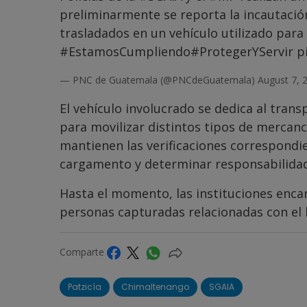
preliminarmente se reporta la incautaci
trasladados en un vehículo utilizado par
#EstamosCumpliendo
#ProtegerYServir
p
— PNC de Guatemala (@PNCdeGuatemala)
August 7, 
El vehículo involucrado se dedica al tran
para movilizar distintos tipos de mercanc
mantienen las verificaciones correspondi
cargamento y determinar responsabilida
Hasta el momento, las instituciones enc
personas capturadas relacionadas con el 
Comparte
Patzicía
Chimaltenango
SGAIA