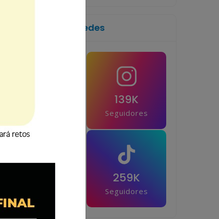
Síguenos en las redes
1M
139K
Seguidores
Seguidores
42.5K
259K
Seguidores
Seguidores