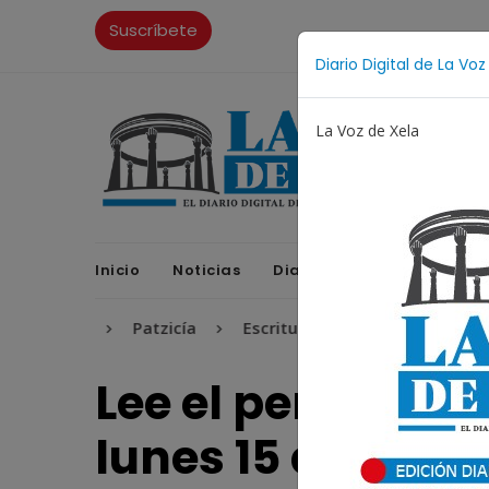
Suscríbete
Diario Digital de La Voz
La Voz de Xela
Inicio
Noticias
Diario Digital
Opinione
cana
Patzicía
Escritura
Noveno Aniversario
Lee el periódico 
lunes 15 de julio 