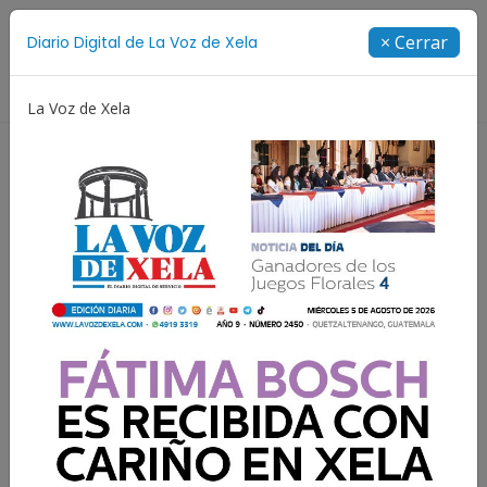
Suscríbete
× Cerrar
Diario Digital de La Voz de Xela
Directorio
La Voz de Xela
stival de Bandas 2026
Proceso Judicial
Fátima Bos
Hoy La Voz de Xelafer
presenta Show de Bandas
Escolares