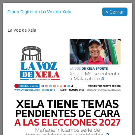
Suscríbete
× Cerrar
Diario Digital de La Voz de Xela
Directorio
La Voz de Xela
Copa Centroamericana
Patzicía
Escritura
Guatemaltecas
competirán en la Vuelta a
Colombia Femenina 2025