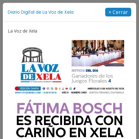
Suscríbete
× Cerrar
Diario Digital de La Voz de Xela
Directorio
La Voz de Xela
estival de Bandas 2026
Proceso Judicial
Fátima Bo
Guatemala se enfrenta a
Argentina hoy en
Maryland: Duelo histórico