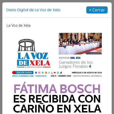
Suscríbete
× Cerrar
Diario Digital de La Voz de Xela
Directorio
La Voz de Xela
estival de Bandas 2026
Proceso Judicial
Fátima Bo
Gobierno crea COPRECON
para abordar conflictos de
forma pacífica