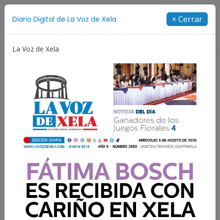
Suscríbete
× Cerrar
Diario Digital de La Voz de Xela
Directorio
La Voz de Xela
Estafa
Protección Infantil
Incendios
Festiv
Génova: Capturado tras 12
años prófugo