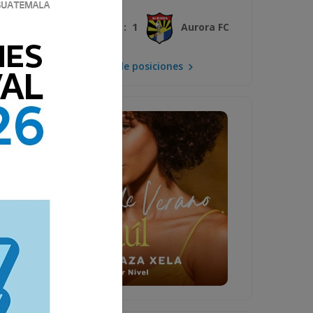
3 : 1
Xelajú MC
Aurora FC
Mira la tabla de posiciones