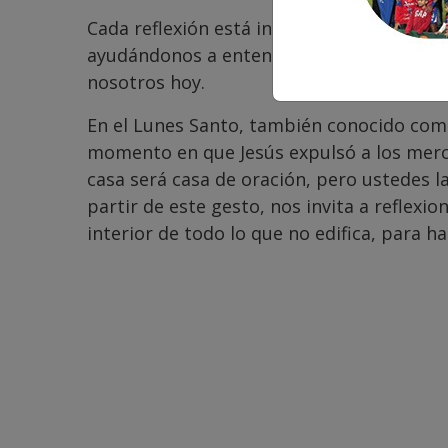
Cada reflexión está inspirada en pasajes b
ayudándonos a entender lo que Jesús vivi
nosotros hoy.
En el Lunes Santo, también conocido com
momento en que Jesús expulsó a los merca
casa será casa de oración, pero ustedes l
partir de este gesto, nos invita a reflexi
interior de todo lo que no edifica, para h