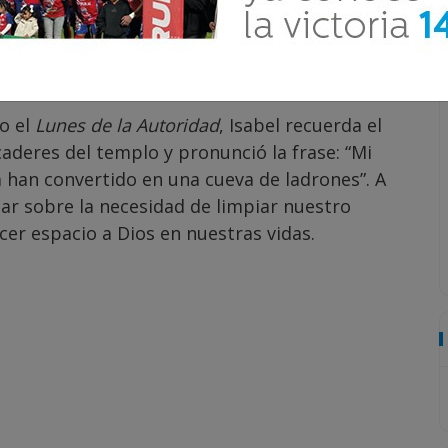
íblicos y adaptada a nuestra vida cotidiana,
ó y cómo eso sigue teniendo impacto en
o el
Lunes de la Autoridad
, Isabel recuerda el
deres del templo y pronunció la frase: “Mi
a han convertido en una cueva de ladrones”. A
onar sobre la necesidad de limpiar nuestro
acer espacio a Dios en nuestras vidas.