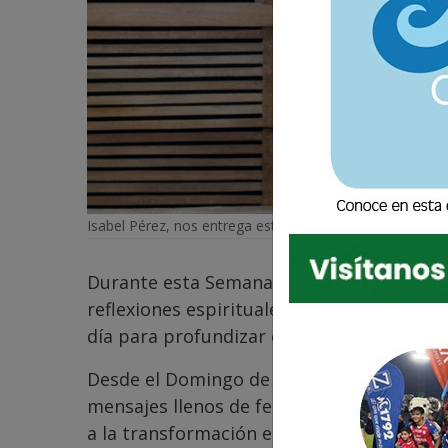
Isabel Pérez, nos entrega este viaje de reflexiones dur
Durante esta Semana Santa 2025, La Voz 
reflexiones espirituales a cargo de la fel
día para profundizar en el significado 
Desde el Domingo de Ramos hasta el Dom
mensajes llenos de fe, invitando a los cre
a la transformación espiritual.