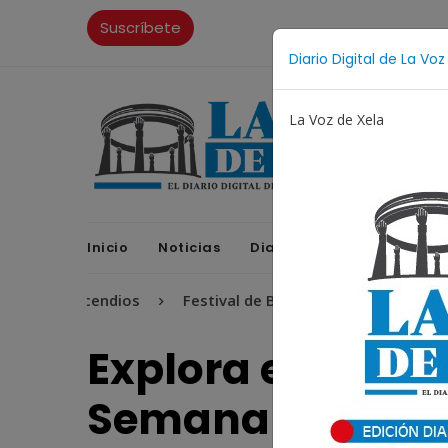
Suscríbete
Diario Digital de La Voz
La Voz de Xela
Inicio
Noticias
Diario Digital
Opinione
Incendios
Festival de Bandas 2026
Proceso Judicia
Explora el signif
Semana Santa en