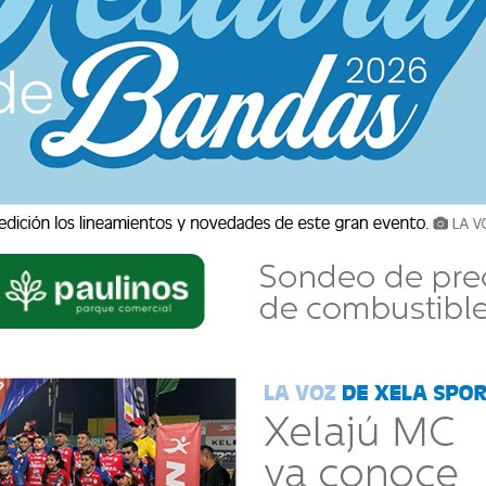
ante la Semana Santa.
de Xela
presenta una serie especial de
igresa Isabel Pérez, quien nos acompaña día a
de cada momento de esta Semana Mayor.
ingo de Resurrección, Isabel comparte
yentes a vivir estos días con un corazón abierto