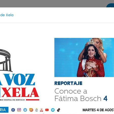
Di
 de Xela
s
La Voz de Xela Sports
Contáctanos
LA VOZ 25
l
Fátima Bosch
Desaparecida
Alerta Isabel-C
icado de la
 nuestras redes