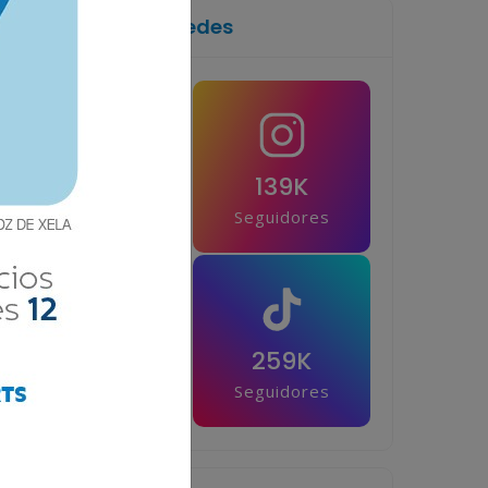
Síguenos en las redes
1M
139K
Seguidores
Seguidores
42.5K
259K
Seguidores
Seguidores