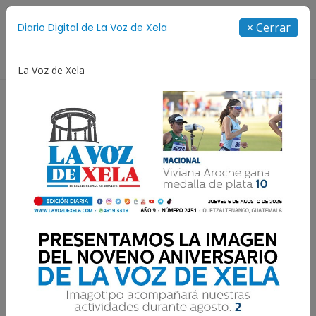
Suscríbete
× Cerrar
Diario Digital de La Voz de Xela
Directorio
La Voz de Xela
ez y Adolescencia
Estafa
Protección Infantil
Estuardo Reyna impone
una tendencia: El wedding
planner de las bodas