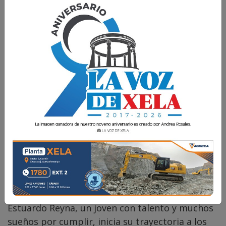
destino
La Voz de Xela · Redacción
8 Mayo 2024 15:30
Comparte
Estuardo Reyna, un joven con talento y muchos
sueños por cumplir, inicia su trayectoria a los