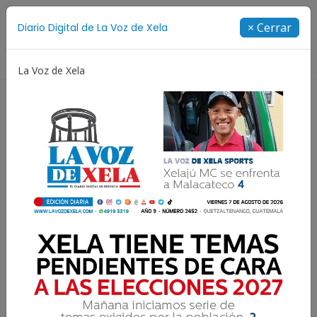
Suscríbete
× Cerrar
Diario Digital de La Voz de Xela
Directorio
La Voz de Xela
Copa Centroamericana
Patzicía
Escritura
Estos son los campeones
del Apertura 2025 en
Centroamérica