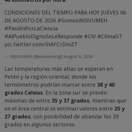
CONDICIONES DEL TIEMPO PARA HOY JUEVES 06
DE AGOSTO DE 2026
#SomosINSIVUMEH
#PasiónPorLaCiencia
#AlPuebloDignoSeLeResponde
#CIV
#ClimaGT
pic.twitter.com/ihAFCcDmZT
— INSIVUMEH (@insivumehgt)
August 6, 2026
Las temperaturas más altas se esperan en
Petén y la región oriental, donde los
termómetros podrían marcar entre
38 y 40
grados Celsius
. En la zona sur se prevén
máximas de entre
35 y 37 grados
, mientras que
en el área central se estiman valores entre
25 y
27 grados
, con posibilidad de alcanzar los 29
grados en algunos sectores.