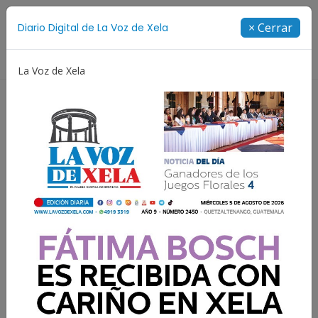
Suscríbete
× Cerrar
Diario Digital de La Voz de Xela
Directorio
La Voz de Xela
otección Infantil
Incendios
Festival de Bandas 202
Esto es lo que debes saber
para asistir al casting del
Festival de Canto Luz de