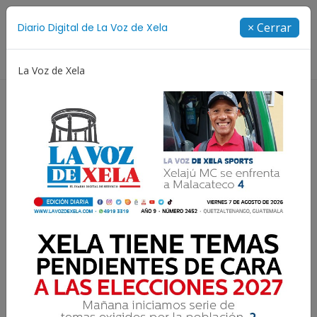
Suscríbete
× Cerrar
Diario Digital de La Voz de Xela
Directorio
La Voz de Xela
Copa Centroamericana
Patzicía
Escritura
N
Despojan de sus
pertenencias a pasajeros