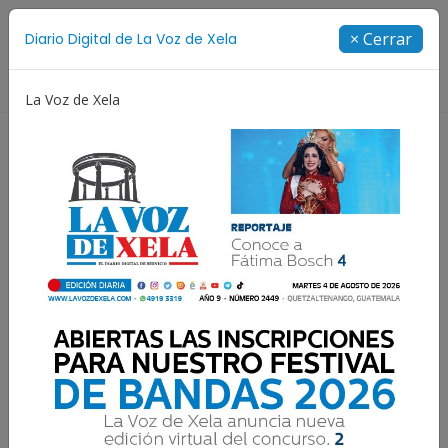
Suscríbete
× Cerrar
Diario Digital de La Voz de Xela
Directorio
La Voz de Xela
Festival de Bandas 2026
Proceso Judicial
Fátima B
Conoce esta historia, hoy
es el Día Mundial del
Prematuro