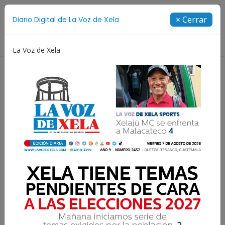
Suscríbete
× Cerrar
Diario Digital de La Voz de Xela
Directorio
La Voz de Xela
Escritura
Noveno Aniversario
Fichajes
Ni
¿Cómo participar en el
Festival de Canto Luz de
Luna 2019?