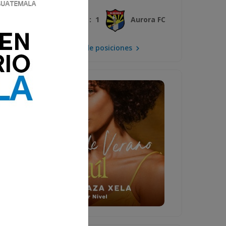
3 : 1
Xelajú MC
Aurora FC
Mira la tabla de posiciones