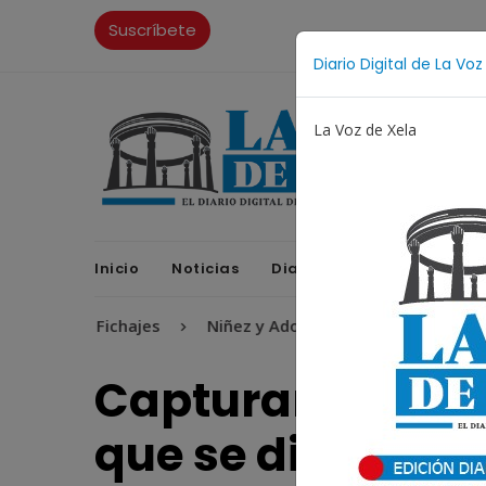
Suscríbete
Diario Digital de La Voz
La Voz de Xela
Inicio
Noticias
Diario Digital
Opinione
Fichajes
Niñez y Adolescencia
Estafa
Prote
Capturan a pres
que se disfrazab