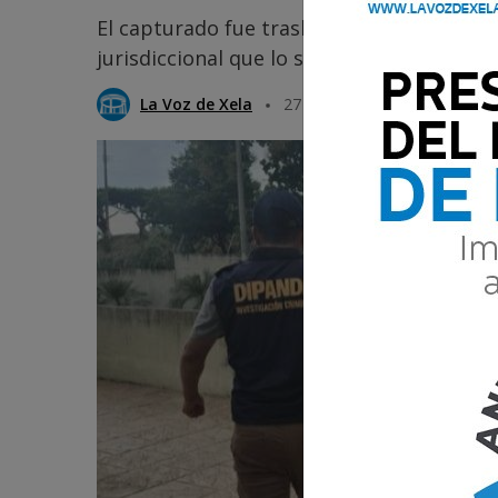
El capturado fue trasladado hacia Amatitl
jurisdiccional que lo solicitaba.
La Voz de Xela
27 Agosto 2025 10:44