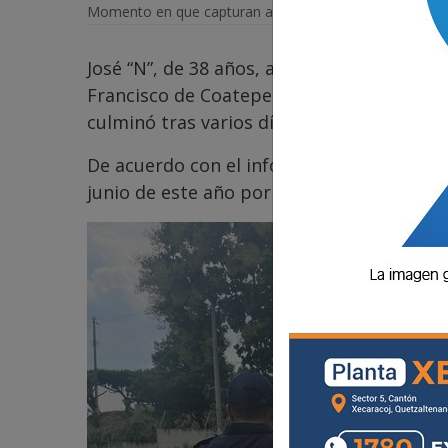
Momento en que capturan a alias
José “N”, de 38 años, alias "la flaka", fue d
Francisco de Coatepeque, Quetzaltenango
culminó tras varios días de vigilancia por p
De acuerdo con el informe policial, un ju
junio de este año por el delito de extorsió