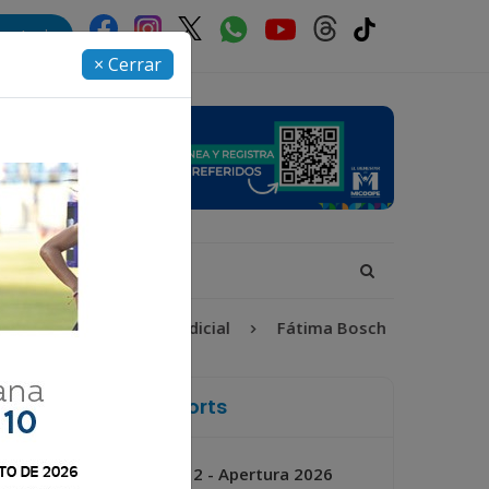
rectorio
× Cerrar
Proceso Judicial
Fátima Bosch
Desaparecida
La Voz de Xela Sports
Jornada 2 - Apertura 2026
Próximo