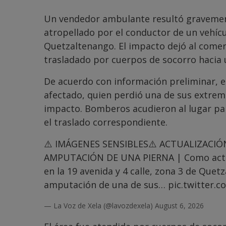
Un vendedor ambulante resultó gravement
atropellado por el conductor de un vehícul
Quetzaltenango. El impacto dejó al comer
trasladado por cuerpos de socorro hacia u
De acuerdo con información preliminar, e
afectado, quien perdió una de sus extrem
impacto. Bomberos acudieron al lugar para
el traslado correspondiente.
⚠️ IMÁGENES SENSIBLES⚠️ ACTUALIZACIÓ
AMPUTACIÓN DE UNA PIERNA | Como actual
en la 19 avenida y 4 calle, zona 3 de Quet
amputación de una de sus…
pic.twitter.
— La Voz de Xela (@lavozdexela)
August 6, 2026