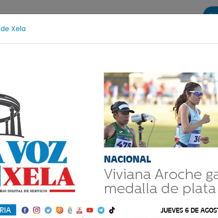
Di
 de Xela
s
La Voz de Xela Sports
Contáctanos
LA VOZ 25
cción Infantil
Incendios
Festival de Bandas 2026
unto extorsionista
a de mujer