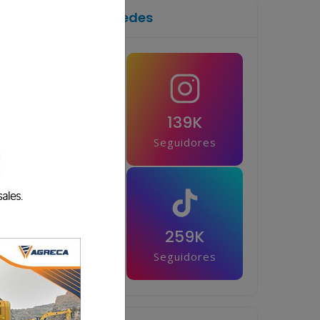
Síguenos en las redes
1M
139K
Seguidores
Seguidores
42.5K
259K
Seguidores
Seguidores