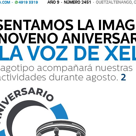
án y puesto a disposición del órgano
Comparte