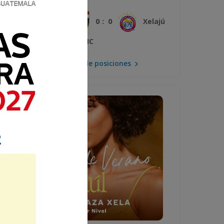
0 : 0
Plaza Amador
Xelajú
MC
Mira la tabla de posiciones