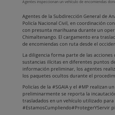
Agentes inspeccionan un vehículo de encomiendas dond
Agentes de la Subdirección General de Aná
Policía Nacional Civil, en coordinación con
con presunta marihuana durante un operati
Chimaltenango. El cargamento era traslad
de encomiendas con ruta desde el occidente
La diligencia forma parte de las acciones 
sustancias ilícitas en diferentes puntos d
información preliminar, los agentes real
los paquetes ocultos durante el procedim
Policías de la
#SGAIA
y el
#MP
realizan un
preliminarmente se reporta la incautaci
trasladados en un vehículo utilizado par
#EstamosCumpliendo
#ProtegerYServir
p