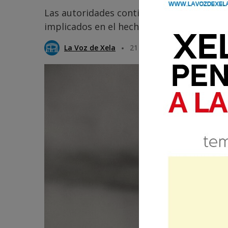
Las autoridades continúan con las invest
implicados en el hecho.
La Voz de Xela
21 Abril 2025 08:21