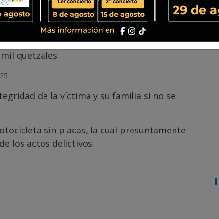
il a comerciante
ías capturan a Byron “N”, de 18 años, durante un
o a un caso de extorsión contra un
 mil quetzales
025
egridad de la víctima y su familia si no se
otocicleta sin placas, la cual presuntamente
de los actos delictivos.