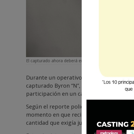
El capturado ahora deberá enfrentar a la justicia.
Durante un operativo de seguimiento realiz
capturado Byron “N”, de 18 años, en la zo
participación en un caso de extorsión.
Según el reporte policial publicado en las
momento en que recibía un paquete que s
cantidad que exigía junto a otros presunt