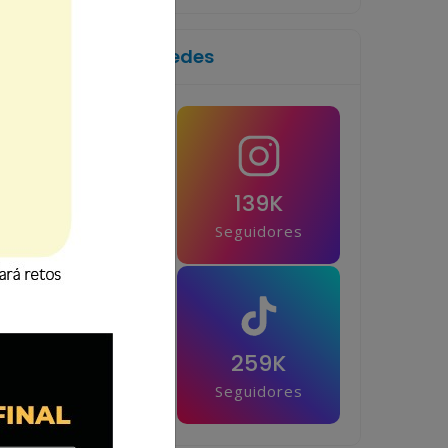
Síguenos en las redes
1M
139K
Seguidores
Seguidores
42.5K
259K
Seguidores
Seguidores