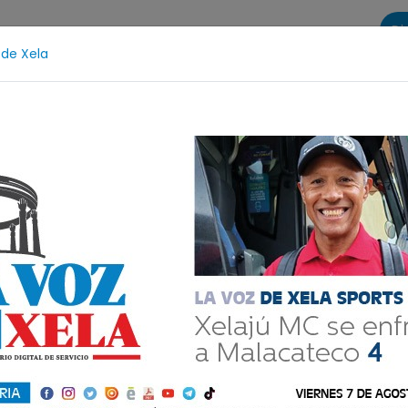
Di
 de Xela
s
La Voz de Xela Sports
Contáctanos
LA VOZ 25
Fichajes
Niñez y Adolescencia
Estafa
Protecci
unto extorsionista
o recibía Q200 mil