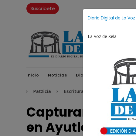
Suscríbete
Diario Digital de La Voz
La Voz de Xela
Inicio
Noticias
Diario Digital
Opinione
a
Patzicía
Escritura
Noveno Aniversario
Capturan a pres
en Ayutla cuand