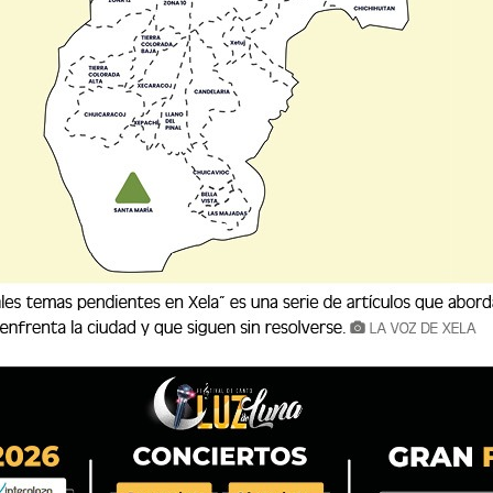
ado por la Policía Nacional Civil (PNC), fue
na 1 de Ayutla, San Marcos, por su presunta
 úlitmas horas, el joven fue detenido en el
imulaba contener Q200 mil en efectivo,
os cómplices a un comerciante del área.