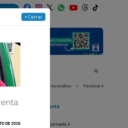
rectorio
× Cerrar
ón Infantil
Incendios
Festival de Bandas 2026
La Voz de Xela Sports
Jornada 3
Próximo