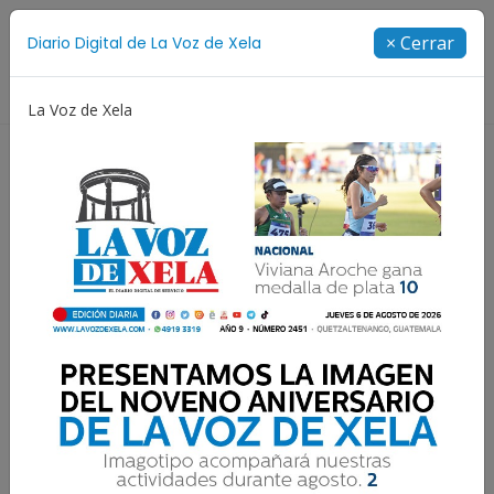
Suscríbete
× Cerrar
Diario Digital de La Voz de Xela
Directorio
La Voz de Xela
Fichajes
Niñez y Adolescencia
Estafa
Protec
Capturan a hombre en
Colomba cuando
conducía picop robado