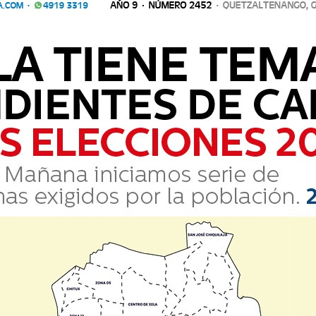
ana: 10 heridos y
viosa
Comparte
0