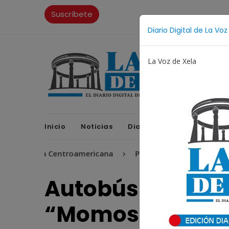
Suscríbete
Diario Digital de La Voz
La Voz de Xela
Inicio
Noticias
Diario Digital
Opinione
Copa Centroamericana
Patzicía
Escritura
Nov
Autobús de tran
“Momosteca” ca