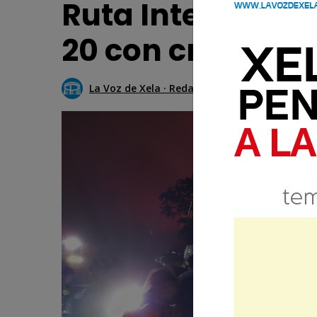
Ruta Interameric
20 con crisis ver
La Voz de Xela · Redacción
8 Julio 2024 10:1