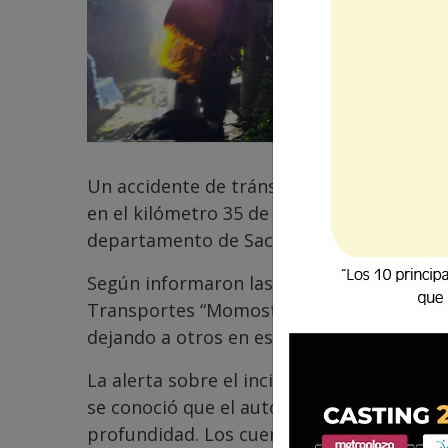
Un accidente de tránsito se registró en h
en el kilómetro 35 de la ruta Interameric
departamento de Sacatepéquez.
Según informaron las autoridades, un au
Transportes “Momosteca” cayó a una hond
dejando a otros en estado de crisis nervio
La alerta sobre el incidente se recibió al
se conoció que el autobús había caído a
profundidad. Los cuerpos de socorro, in