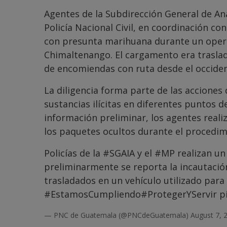
Agentes de la Subdirección General de Aná
Policía Nacional Civil, en coordinación con
con presunta marihuana durante un operati
Chimaltenango. El cargamento era traslad
de encomiendas con ruta desde el occidente
La diligencia forma parte de las acciones 
sustancias ilícitas en diferentes puntos d
información preliminar, los agentes real
los paquetes ocultos durante el procedim
Policías de la
#SGAIA
y el
#MP
realizan un
preliminarmente se reporta la incautaci
trasladados en un vehículo utilizado par
#EstamosCumpliendo
#ProtegerYServir
p
— PNC de Guatemala (@PNCdeGuatemala)
August 7, 