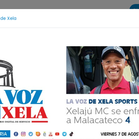
Di
 de Xela
s
La Voz de Xela Sports
Contáctanos
LA VOZ 25
eno Aniversario
Fichajes
Niñez y Adolescencia
sportes
e a hondonada en