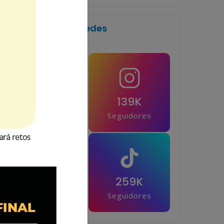
Síguenos en las redes
1M
139K
Seguidores
Seguidores
42.5K
259K
Seguidores
Seguidores