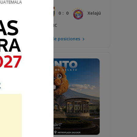
0 : 0
Plaza Amador
Xelajú
MC
Mira la tabla de posiciones