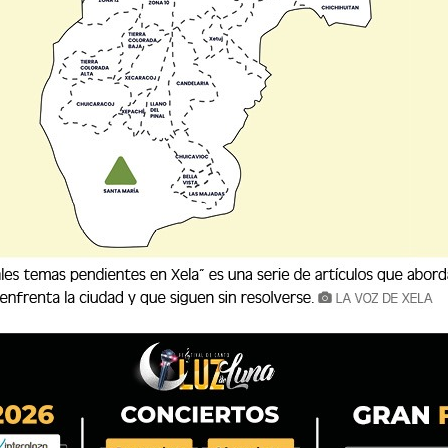
oras de la madrugada de este lunes 8 de julio
ana, en el ingreso a Santa María Cauqué,
tobús de transporte extraurbano de los
onada, causando lesiones a varios pasajeros y
sa.
rededor de las 03:30 horas, momento en el cual
 un barranco de aproximadamente 40 metros de
cluyendo los Bomberos Municipales