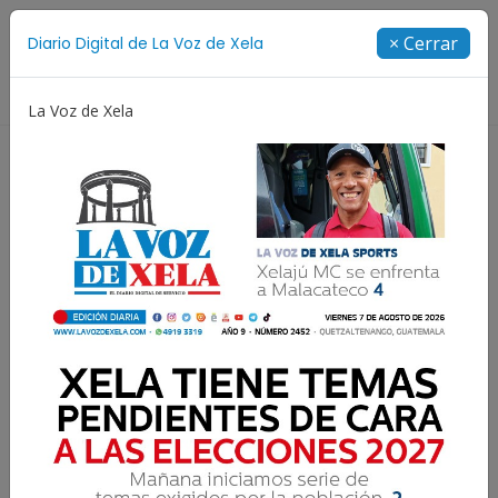
Suscríbete
× Cerrar
Diario Digital de La Voz de Xela
Directorio
La Voz de Xela
Copa Centroamericana
Patzicía
Escritura
Así se jugarán las
semifinales del torneo
Clausura 2025