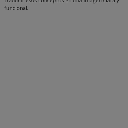
traducir esos conceptos en una imagen clara y
funcional.