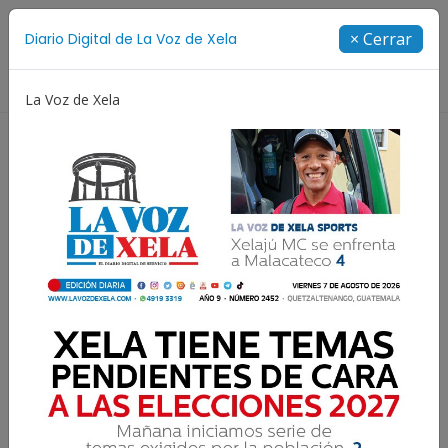
Suscríbete
× Cerrar
Diario Digital de La Voz de Xela
Directorio
La Voz de Xela
Escritura
Noveno Aniversario
Fichajes
N
Así marcha la lista de
clasificados a la Copa
Centroamericana 2026