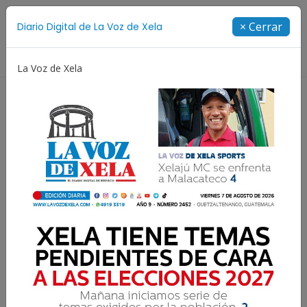
Suscríbete
× Cerrar
Diario Digital de La Voz de Xela
Directorio
La Voz de Xela
entroamericana
Patzicía
Escritura
Noveno Ani
Asaltan y roban camión
en la Ruta
Interamericana, golpean