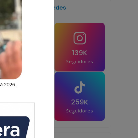
Síguenos en las redes
1M
139K
Seguidores
Seguidores
42.5K
259K
Seguidores
Seguidores