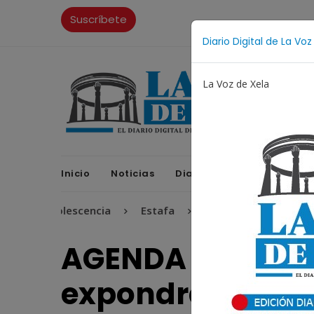
Suscríbete
Diario Digital de La Voz
La Voz de Xela
Inicio
Noticias
Diario Digital
Opinione
dolescencia
Estafa
Protección Infantil
Incend
AGENDA | Estudia
expondrán cono