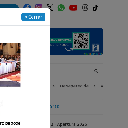
rectorio
× Cerrar
Fátima Bosch
Desaparecida
Alerta Isabel-Claudina
La Voz de Xela Sports
Jornada 2 - Apertura 2026
Próximo