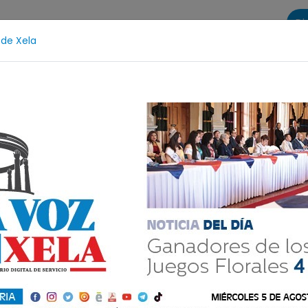
Di
 de Xela
s
La Voz de Xela Sports
Contáctanos
LA VOZ 25
ios
Festival de Bandas 2026
Proceso Judicial
ntes del C.E.I.
cimientos durante