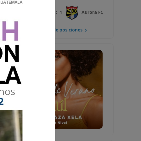
3 : 1
Xelajú MC
Aurora FC
Mira la tabla de posiciones