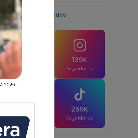
Síguenos en las redes
1M
139K
Seguidores
Seguidores
42.5K
259K
Seguidores
Seguidores