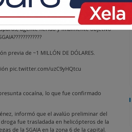
sparos, agente herido y finalmente objetivo
SGAIA
????????????
ción previa de ~1 MILLÓN DE DÓLARES.
ión
pic.twitter.com/uzC9yHQtcu
presunta cocaína, lo que fue confirmado
énez, informó que el avalúo preliminar del
 droga fue trasladada en helicópteros de la
gas de la SGAIA en la zona 6 de la capital.