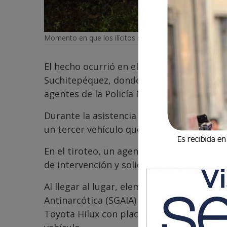
Momento en que los ilícitos son encontrados.
El hecho ocurrió en el kilómetro 136 de la
Suchitepéquez, donde un camión y un pico
agentes de la Policía Nacional Civil (PNC) 
Durante la asistencia a los involucrados,
un tercer vehículo que intentaron rescatar
En el tiroteo, un agente resultó herido de
de intervención y solicitar apoyo especial
Al llegar al lugar, elementos de la Subdir
Antinarcótica (SGAIA) y fiscales contra la
Toyota Hilux con placas P-729GRZ, encont