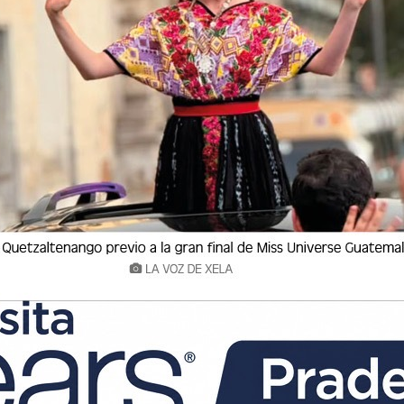
 ruta CA-2, jurisdicción de Nahualate,
p colisionaron, provocando la movilización de
de la Comisaría 13.
 los agentes fueron atacados por tripulantes de
 al piloto del picop.
 bala, lo que obligó a modificar los protocolos
izado.
ección General de Análisis de Información
 narcoactividad inspeccionaron el picop blanco
rando un doble fondo en la estructura del