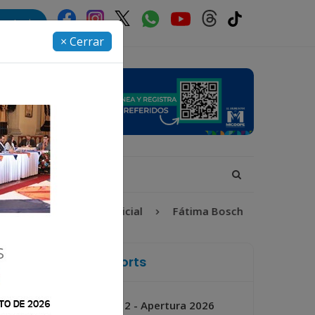
rectorio
× Cerrar
Proceso Judicial
Fátima Bosch
Desaparecida
La Voz de Xela Sports
Jornada 2 - Apertura 2026
Próximo