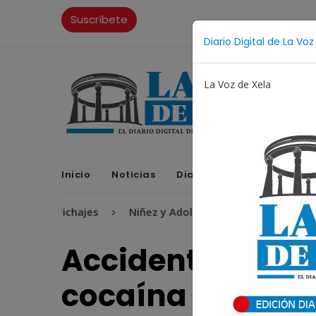
Suscríbete
Diario Digital de La Voz
La Voz de Xela
Inicio
Noticias
Diario Digital
Opinione
Fichajes
Niñez y Adolescencia
Estafa
Protec
Accidente revel
cocaína en Such