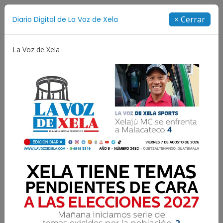
Suscríbete
× Cerrar
Diario Digital de La Voz de Xela
Directorio
La Voz de Xela
Escritura
Noveno Aniversario
Fichajes
Ni
Accidente de tránsito en la
ruta Interamericana
causa congestionamiento