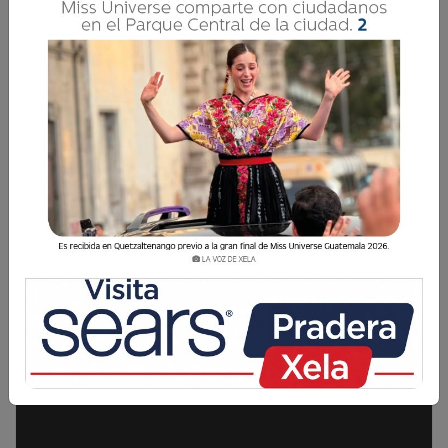
Descarga el pdf completo aquí Síguenos en
nuestras cuentas de redes sociales: Facebook:
La Voz de Xela · Twitter: @lavozdexela ·
Instagram: @lavozdexela · Portal:
lavozdexela.com
Ediciones Digitales
9 Octubre 2018 19:45
Comparte