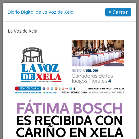
Suscríbete
× Cerrar
Diario Digital de La Voz de Xela
Directorio
La Voz de Xela
 Adolescencia
Estafa
Protección Infantil
Incen
Lee la edición digital del
martes 9 de octubre