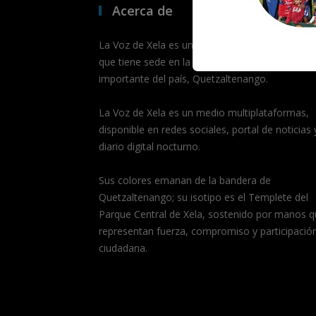
Acerca de
La Voz de Xela es un medio de comunicación dig
que tiene sede en la segunda ciudad más
importante del país, Quetzaltenango.
La Voz de Xela es un medio multiplataformas,
disponible en redes sociales, portal de noticias 
diario digital nocturno.
Sus colores emanan de la bandera de
Quetzaltenango; su isotipo es el Templete del
Parque Central de Xela, sostenido por manos q
representan fuerza, compromiso y participació
ciudadana.