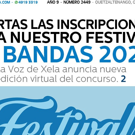
XELAFER 2026
Elegirán a Hija del 
4
Pueblo de Xelajú
EDICIÓN DIARIA
VIERNES 3 DE JULIO DE 2025
AÑO 9 · NÚMERO 2422
 · QUETZALTENANGO, GUATEMALA
WWW.LAVOZDEXELA.COM ·     4919 3319 
LOS OCTAVOS DE FINAL 
SE VIVEN A TRAVÉS DE
FIESTA FUTBOLERA
Te esperamos desde este sábado en
2
el nuevo formato de La Voz de Xela.