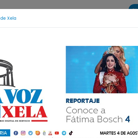
Di
 de Xela
s
La Voz de Xela Sports
Contáctanos
LA VOZ 25
h
Desaparecida
Alerta Isabel-Claudina
Inmigr
tal del viernes 3 de ju