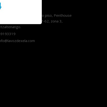
Contáctanos
orre Pradera Xela, décimo piso, Penthouse
3, Avenida Las Américas 7-62, zona 3,
tzaltenango.
9193319
nfo@lavozdexela.com