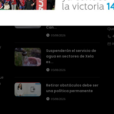
Actualidad
¿Qué se sabe del hecho
ital
T
armado que sucedió hoy en
100
Can...
Que
05/08/2026
4
i
y
Suspenderán el servicio de
agua en sectores de Xela
es...
05/08/2026
ue
n
Retirar obstáculos debe ser
una política permanente
05/08/2026